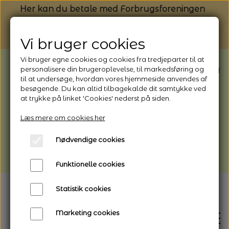
Her kan du betale med Forbrugsforeningen
Vi bruger cookies
Vi bruger egne cookies og cookies fra tredjeparter til at
BEMÆRK: Butikken har ferielukket* fra
personalisere din brugeroplevelse, til markedsføring og
til at undersøge, hvordan vores hjemmeside anvendes af
1/8 - 9/8 - 2026
besøgende. Du kan altid tilbagekalde dit samtykke ved
*Webshoppen er åben og sender hele
at trykke på linket 'Cookies' nederst på siden.
perioden - her kan du også bestille
Læs mere om cookies her
afhentning
Nødvendige cookies
Vi gør opmærksom på, at der kan være lidt
længere leveringstid
Funktionelle cookies
Statistik cookies
Marketing cookies