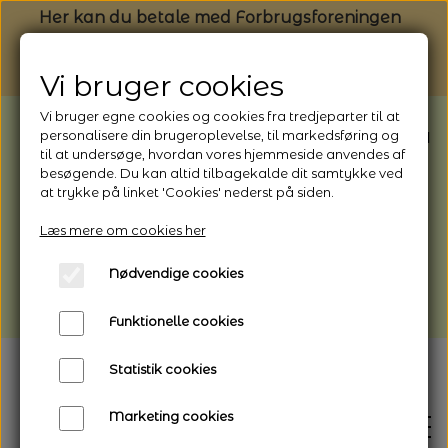
Her kan du betale med Forbrugsforeningen
Vi bruger cookies
Vi bruger egne cookies og cookies fra tredjeparter til at
BEMÆRK: Butikken har ferielukket* fra
personalisere din brugeroplevelse, til markedsføring og
til at undersøge, hvordan vores hjemmeside anvendes af
1/8 - 9/8 - 2026
besøgende. Du kan altid tilbagekalde dit samtykke ved
*Webshoppen er åben og sender hele
at trykke på linket 'Cookies' nederst på siden.
perioden - her kan du også bestille
Læs mere om cookies her
afhentning
Nødvendige cookies
Vi gør opmærksom på, at der kan være lidt
længere leveringstid
Funktionelle cookies
Statistik cookies
Marketing cookies