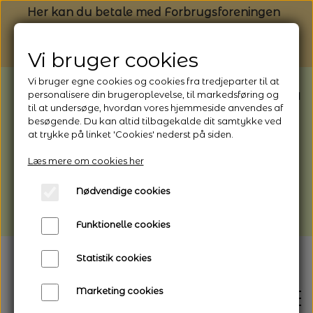
Her kan du betale med Forbrugsforeningen
Vi bruger cookies
Vi bruger egne cookies og cookies fra tredjeparter til at
BEMÆRK: Butikken har ferielukket* fra
personalisere din brugeroplevelse, til markedsføring og
til at undersøge, hvordan vores hjemmeside anvendes af
1/8 - 9/8 - 2026
besøgende. Du kan altid tilbagekalde dit samtykke ved
*Webshoppen er åben og sender hele
at trykke på linket 'Cookies' nederst på siden.
perioden - her kan du også bestille
Læs mere om cookies her
afhentning
Nødvendige cookies
Vi gør opmærksom på, at der kan være lidt
længere leveringstid
Funktionelle cookies
Statistik cookies
Marketing cookies