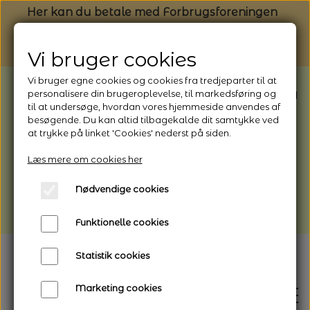
Her kan du betale med Forbrugsforeningen
Vi bruger cookies
Vi bruger egne cookies og cookies fra tredjeparter til at
BEMÆRK: Butikken har ferielukket* fra
personalisere din brugeroplevelse, til markedsføring og
til at undersøge, hvordan vores hjemmeside anvendes af
1/8 - 9/8 - 2026
besøgende. Du kan altid tilbagekalde dit samtykke ved
*Webshoppen er åben og sender hele
at trykke på linket 'Cookies' nederst på siden.
perioden - her kan du også bestille
Læs mere om cookies her
afhentning
Nødvendige cookies
Vi gør opmærksom på, at der kan være lidt
længere leveringstid
Funktionelle cookies
Statistik cookies
Marketing cookies