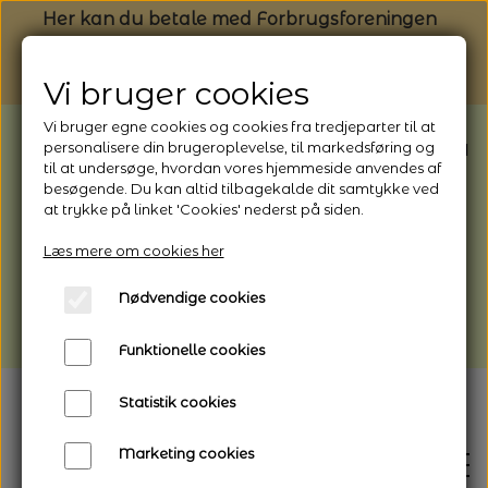
Her kan du betale med Forbrugsforeningen
Vi bruger cookies
Vi bruger egne cookies og cookies fra tredjeparter til at
BEMÆRK: Butikken har ferielukket* fra
personalisere din brugeroplevelse, til markedsføring og
til at undersøge, hvordan vores hjemmeside anvendes af
1/8 - 9/8 - 2026
besøgende. Du kan altid tilbagekalde dit samtykke ved
*Webshoppen er åben og sender hele
at trykke på linket 'Cookies' nederst på siden.
perioden - her kan du også bestille
Læs mere om cookies her
afhentning
Nødvendige cookies
Vi gør opmærksom på, at der kan være lidt
længere leveringstid
Funktionelle cookies
Statistik cookies
Marketing cookies