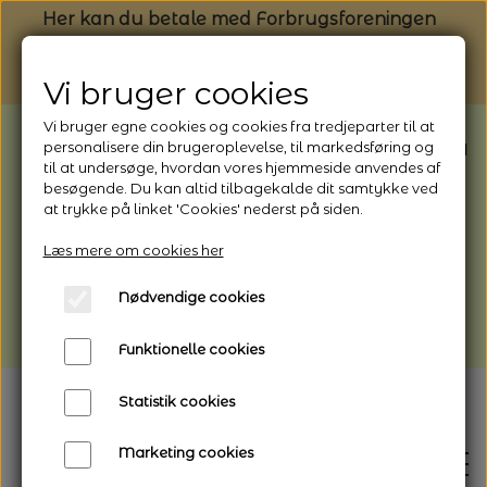
Her kan du betale med Forbrugsforeningen
Vi bruger cookies
Vi bruger egne cookies og cookies fra tredjeparter til at
BEMÆRK: Butikken har ferielukket* fra
personalisere din brugeroplevelse, til markedsføring og
til at undersøge, hvordan vores hjemmeside anvendes af
1/8 - 9/8 - 2026
besøgende. Du kan altid tilbagekalde dit samtykke ved
*Webshoppen er åben og sender hele
at trykke på linket 'Cookies' nederst på siden.
perioden - her kan du også bestille
Læs mere om cookies her
afhentning
Nødvendige cookies
Vi gør opmærksom på, at der kan være lidt
længere leveringstid
Funktionelle cookies
Statistik cookies
Marketing cookies