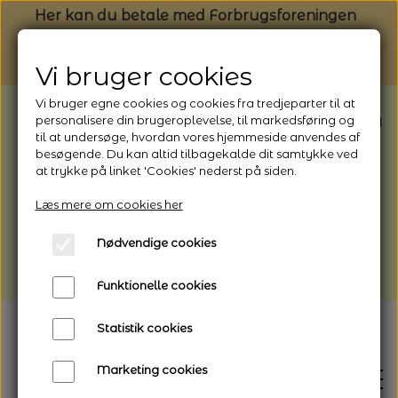
Her kan du betale med Forbrugsforeningen
Vi bruger cookies
Vi bruger egne cookies og cookies fra tredjeparter til at
BEMÆRK: Butikken har ferielukket* fra
personalisere din brugeroplevelse, til markedsføring og
til at undersøge, hvordan vores hjemmeside anvendes af
1/8 - 9/8 - 2026
besøgende. Du kan altid tilbagekalde dit samtykke ved
*Webshoppen er åben og sender hele
at trykke på linket 'Cookies' nederst på siden.
perioden - her kan du også bestille
Læs mere om cookies her
afhentning
Nødvendige cookies
Vi gør opmærksom på, at der kan være lidt
længere leveringstid
Funktionelle cookies
Statistik cookies
Marketing cookies