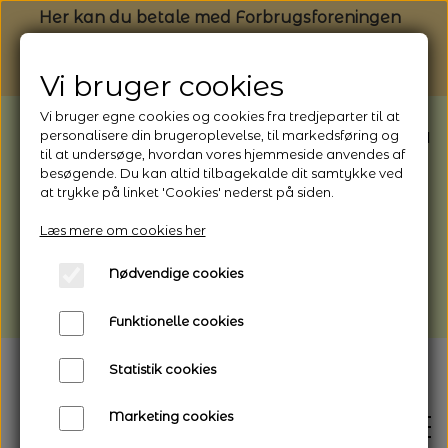
Her kan du betale med Forbrugsforeningen
Vi bruger cookies
Vi bruger egne cookies og cookies fra tredjeparter til at
BEMÆRK: Butikken har ferielukket* fra
personalisere din brugeroplevelse, til markedsføring og
til at undersøge, hvordan vores hjemmeside anvendes af
1/8 - 9/8 - 2026
besøgende. Du kan altid tilbagekalde dit samtykke ved
*Webshoppen er åben og sender hele
at trykke på linket 'Cookies' nederst på siden.
perioden - her kan du også bestille
Læs mere om cookies her
afhentning
Nødvendige cookies
Vi gør opmærksom på, at der kan være lidt
længere leveringstid
Funktionelle cookies
Statistik cookies
Marketing cookies