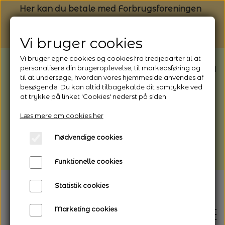
Her kan du betale med Forbrugsforeningen
Vi bruger cookies
Vi bruger egne cookies og cookies fra tredjeparter til at
BEMÆRK: Butikken har ferielukket* fra
personalisere din brugeroplevelse, til markedsføring og
til at undersøge, hvordan vores hjemmeside anvendes af
1/8 - 9/8 - 2026
besøgende. Du kan altid tilbagekalde dit samtykke ved
*Webshoppen er åben og sender hele
at trykke på linket 'Cookies' nederst på siden.
perioden - her kan du også bestille
Læs mere om cookies her
afhentning
Nødvendige cookies
Vi gør opmærksom på, at der kan være lidt
længere leveringstid
Funktionelle cookies
Statistik cookies
Marketing cookies