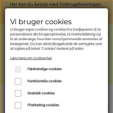
Her kan du betale med Forbrugsforeningen
Vi bruger cookies
Vi bruger egne cookies og cookies fra tredjeparter til at
BEMÆRK: Butikken har ferielukket* fra
personalisere din brugeroplevelse, til markedsføring og
til at undersøge, hvordan vores hjemmeside anvendes af
1/8 - 9/8 - 2026
besøgende. Du kan altid tilbagekalde dit samtykke ved
*Webshoppen er åben og sender hele
at trykke på linket 'Cookies' nederst på siden.
perioden - her kan du også bestille
Læs mere om cookies her
afhentning
Nødvendige cookies
Vi gør opmærksom på, at der kan være lidt
længere leveringstid
Funktionelle cookies
Statistik cookies
Marketing cookies