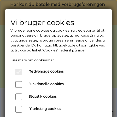
Her kan du betale med Forbrugsforeningen
Vi bruger cookies
Vi bruger egne cookies og cookies fra tredjeparter til at
BEMÆRK: Butikken har ferielukket* fra
personalisere din brugeroplevelse, til markedsføring og
til at undersøge, hvordan vores hjemmeside anvendes af
1/8 - 9/8 - 2026
besøgende. Du kan altid tilbagekalde dit samtykke ved
*Webshoppen er åben og sender hele
at trykke på linket 'Cookies' nederst på siden.
perioden - her kan du også bestille
Læs mere om cookies her
afhentning
Nødvendige cookies
Vi gør opmærksom på, at der kan være lidt
længere leveringstid
Funktionelle cookies
Statistik cookies
Marketing cookies