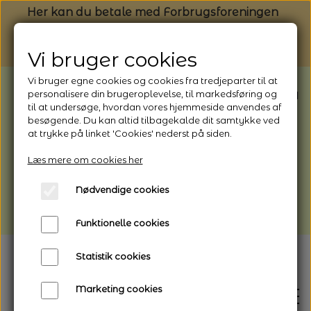
Her kan du betale med Forbrugsforeningen
Vi bruger cookies
Vi bruger egne cookies og cookies fra tredjeparter til at
BEMÆRK: Butikken har ferielukket* fra
personalisere din brugeroplevelse, til markedsføring og
til at undersøge, hvordan vores hjemmeside anvendes af
1/8 - 9/8 - 2026
besøgende. Du kan altid tilbagekalde dit samtykke ved
*Webshoppen er åben og sender hele
at trykke på linket 'Cookies' nederst på siden.
perioden - her kan du også bestille
Læs mere om cookies her
afhentning
Nødvendige cookies
Vi gør opmærksom på, at der kan være lidt
længere leveringstid
Funktionelle cookies
Statistik cookies
Marketing cookies