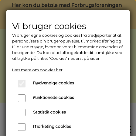
Her kan du betale med Forbrugsforeningen
Vi bruger cookies
Vi bruger egne cookies og cookies fra tredjeparter til at
BEMÆRK: Butikken har ferielukket* fra
personalisere din brugeroplevelse, til markedsføring og
til at undersøge, hvordan vores hjemmeside anvendes af
1/8 - 9/8 - 2026
besøgende. Du kan altid tilbagekalde dit samtykke ved
*Webshoppen er åben og sender hele
at trykke på linket 'Cookies' nederst på siden.
perioden - her kan du også bestille
Læs mere om cookies her
afhentning
Nødvendige cookies
Vi gør opmærksom på, at der kan være lidt
længere leveringstid
Funktionelle cookies
Statistik cookies
Marketing cookies