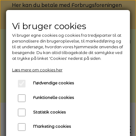
Her kan du betale med Forbrugsforeningen
Vi bruger cookies
Vi bruger egne cookies og cookies fra tredjeparter til at
BEMÆRK: Butikken har ferielukket* fra
personalisere din brugeroplevelse, til markedsføring og
til at undersøge, hvordan vores hjemmeside anvendes af
1/8 - 9/8 - 2026
besøgende. Du kan altid tilbagekalde dit samtykke ved
*Webshoppen er åben og sender hele
at trykke på linket 'Cookies' nederst på siden.
perioden - her kan du også bestille
Læs mere om cookies her
afhentning
Nødvendige cookies
Vi gør opmærksom på, at der kan være lidt
længere leveringstid
Funktionelle cookies
Statistik cookies
Marketing cookies