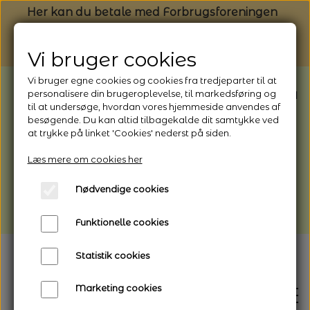
Her kan du betale med Forbrugsforeningen
Vi bruger cookies
Vi bruger egne cookies og cookies fra tredjeparter til at
BEMÆRK: Butikken har ferielukket* fra
personalisere din brugeroplevelse, til markedsføring og
til at undersøge, hvordan vores hjemmeside anvendes af
1/8 - 9/8 - 2026
besøgende. Du kan altid tilbagekalde dit samtykke ved
*Webshoppen er åben og sender hele
at trykke på linket 'Cookies' nederst på siden.
perioden - her kan du også bestille
Læs mere om cookies her
afhentning
Nødvendige cookies
Vi gør opmærksom på, at der kan være lidt
længere leveringstid
Funktionelle cookies
Statistik cookies
Marketing cookies