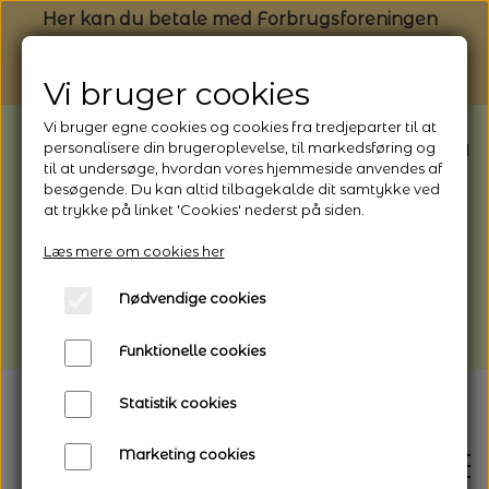
Her kan du betale med Forbrugsforeningen
Vi bruger cookies
Vi bruger egne cookies og cookies fra tredjeparter til at
BEMÆRK: Butikken har ferielukket* fra
personalisere din brugeroplevelse, til markedsføring og
til at undersøge, hvordan vores hjemmeside anvendes af
1/8 - 9/8 - 2026
besøgende. Du kan altid tilbagekalde dit samtykke ved
*Webshoppen er åben og sender hele
at trykke på linket 'Cookies' nederst på siden.
perioden - her kan du også bestille
Læs mere om cookies her
afhentning
Nødvendige cookies
Vi gør opmærksom på, at der kan være lidt
længere leveringstid
Funktionelle cookies
Statistik cookies
Marketing cookies