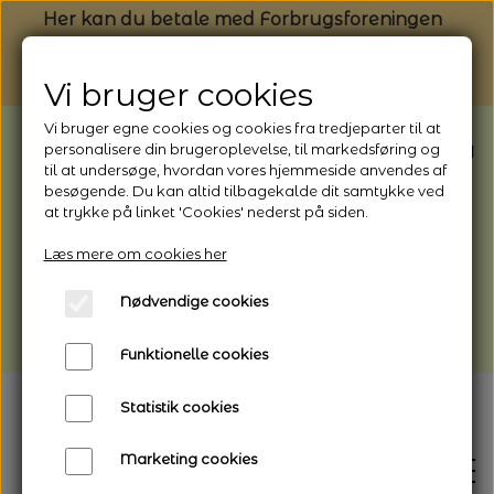
Her kan du betale med Forbrugsforeningen
Vi bruger cookies
Vi bruger egne cookies og cookies fra tredjeparter til at
BEMÆRK: Butikken har ferielukket* fra
personalisere din brugeroplevelse, til markedsføring og
til at undersøge, hvordan vores hjemmeside anvendes af
1/8 - 9/8 - 2026
besøgende. Du kan altid tilbagekalde dit samtykke ved
*Webshoppen er åben og sender hele
at trykke på linket 'Cookies' nederst på siden.
perioden - her kan du også bestille
Læs mere om cookies her
afhentning
Nødvendige cookies
Vi gør opmærksom på, at der kan være lidt
længere leveringstid
Funktionelle cookies
Statistik cookies
Marketing cookies