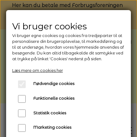
Her kan du betale med Forbrugsforeningen
Vi bruger cookies
Vi bruger egne cookies og cookies fra tredjeparter til at
BEMÆRK: Butikken har ferielukket* fra
personalisere din brugeroplevelse, til markedsføring og
til at undersøge, hvordan vores hjemmeside anvendes af
1/8 - 9/8 - 2026
besøgende. Du kan altid tilbagekalde dit samtykke ved
*Webshoppen er åben og sender hele
at trykke på linket 'Cookies' nederst på siden.
perioden - her kan du også bestille
Læs mere om cookies her
afhentning
Nødvendige cookies
Vi gør opmærksom på, at der kan være lidt
længere leveringstid
Funktionelle cookies
Statistik cookies
Marketing cookies