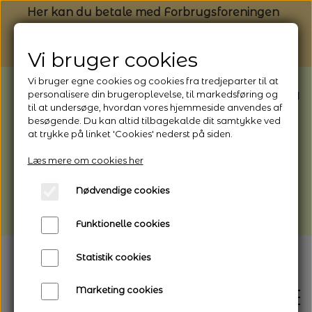
Her kan du betale med Forbrugsforeningen
Vi bruger cookies
Vi bruger egne cookies og cookies fra tredjeparter til at
BEMÆRK: Butikken har ferielukket* fra
personalisere din brugeroplevelse, til markedsføring og
til at undersøge, hvordan vores hjemmeside anvendes af
1/8 - 9/8 - 2026
besøgende. Du kan altid tilbagekalde dit samtykke ved
*Webshoppen er åben og sender hele
at trykke på linket 'Cookies' nederst på siden.
perioden - her kan du også bestille
Læs mere om cookies her
afhentning
Nødvendige cookies
Vi gør opmærksom på, at der kan være lidt
længere leveringstid
Funktionelle cookies
Statistik cookies
Marketing cookies