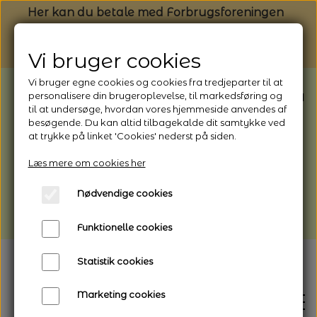
Her kan du betale med Forbrugsforeningen
Vi bruger cookies
Vi bruger egne cookies og cookies fra tredjeparter til at
BEMÆRK: Butikken har ferielukket* fra
personalisere din brugeroplevelse, til markedsføring og
til at undersøge, hvordan vores hjemmeside anvendes af
1/8 - 9/8 - 2026
besøgende. Du kan altid tilbagekalde dit samtykke ved
*Webshoppen er åben og sender hele
at trykke på linket 'Cookies' nederst på siden.
perioden - her kan du også bestille
Læs mere om cookies her
afhentning
Nødvendige cookies
Vi gør opmærksom på, at der kan være lidt
længere leveringstid
Funktionelle cookies
Statistik cookies
Marketing cookies