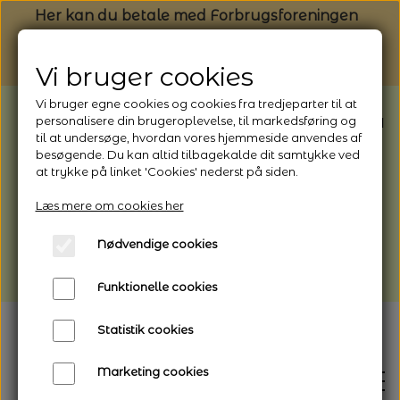
Her kan du betale med Forbrugsforeningen
Vi bruger cookies
Vi bruger egne cookies og cookies fra tredjeparter til at
BEMÆRK: Butikken har ferielukket* fra
personalisere din brugeroplevelse, til markedsføring og
til at undersøge, hvordan vores hjemmeside anvendes af
1/8 - 9/8 - 2026
besøgende. Du kan altid tilbagekalde dit samtykke ved
*Webshoppen er åben og sender hele
at trykke på linket 'Cookies' nederst på siden.
perioden - her kan du også bestille
Læs mere om cookies her
afhentning
Nødvendige cookies
Vi gør opmærksom på, at der kan være lidt
længere leveringstid
Funktionelle cookies
Statistik cookies
Marketing cookies