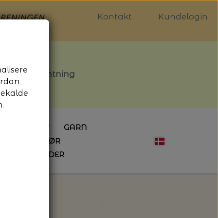
Kontakt
Kundelogin
nalisere
stille afhentning
ordan
gekalde
.
LDGALLERIET
GARN
OG SYTILBEHØR
ÅBNINGSTIDER
HÆKLING
MAGASINER
EBØGER
HÆKLENÅLE
LAINE MAGAZINE
 - UDE OG INDE
ESKO
NG
BØGER OM HÆKLING
in - Isager