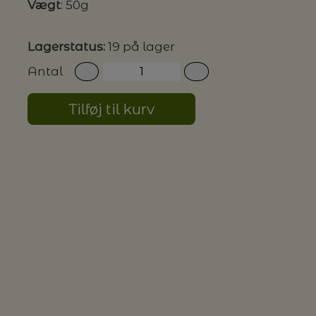
Vægt
: 50g
G MILJØVENLIGE VASKEMIDLER
Lagerstatus:
19 på lager
Antal
P
Tilføj til kurv