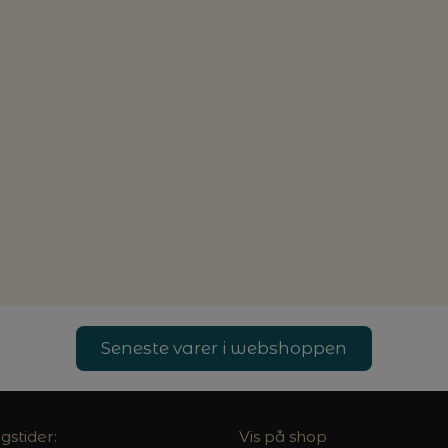
Seneste varer i webshoppen
gstider:
Vis på shop