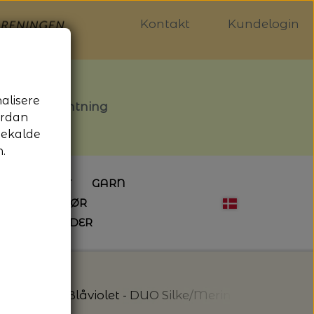
Kontakt
Kundelogin
nalisere
stille afhentning
ordan
gekalde
.
LDGALLERIET
GARN
OG SYTILBEHØR
ÅBNINGSTIDER
HÆKLING
MAGASINER
EBØGER
HÆKLENÅLE
LAINE MAGAZINE
 - UDE OG INDE
ESKO
NG
BØGER OM HÆKLING
Club
598 - Blåviolet - DUO Silke/Merino - Design Cl