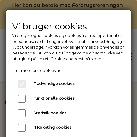
Her kan du betale med Forbrugsforeningen
Vi bruger cookies
Vi bruger egne cookies og cookies fra tredjeparter til at
personalisere din brugeroplevelse, til markedsføring og
til at undersøge, hvordan vores hjemmeside anvendes af
besøgende. Du kan altid tilbagekalde dit samtykke ved
at trykke på linket 'Cookies' nederst på siden.
Læs mere om cookies her
Nødvendige cookies
Funktionelle cookies
Forside
Vælg den rette garntype til dit projekt
D
FORSIDE
Statistik cookies
NYHEDSBREV
Marketing cookies