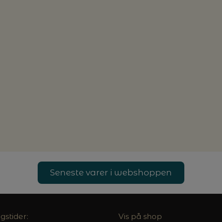
Seneste varer i webshoppen
gstider:
Vis på shop