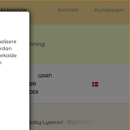
Kontakt
Kundelogin
nalisere
stille afhentning
ordan
gekalde
.
LDGALLERIET
GARN
OG SYTILBEHØR
ÅBNINGSTIDER
HÆKLING
MAGASINER
EBØGER
HÆKLENÅLE
LAINE MAGAZINE
 - UDE OG INDE
ESKO
NG
BØGER OM HÆKLING
Club
526 - Baby Lyserød - DUO Silke/Merino - Desi