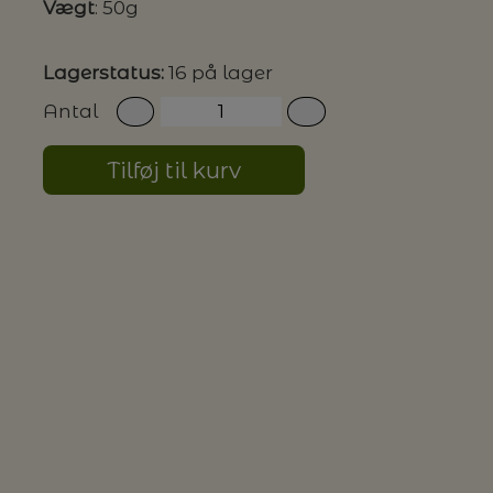
Vægt
: 50g
G MILJØVENLIGE VASKEMIDLER
Lagerstatus:
16 på lager
Antal
P
Tilføj til kurv