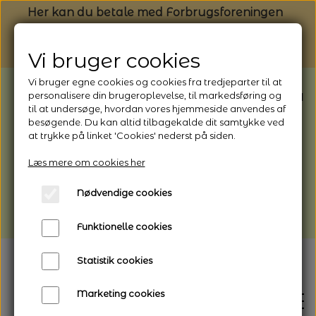
Her kan du betale med Forbrugsforeningen
Vi bruger cookies
Vi bruger egne cookies og cookies fra tredjeparter til at
BEMÆRK: Butikken har ferielukket* fra
personalisere din brugeroplevelse, til markedsføring og
til at undersøge, hvordan vores hjemmeside anvendes af
1/8 - 9/8 - 2026
besøgende. Du kan altid tilbagekalde dit samtykke ved
*Webshoppen er åben og sender hele
at trykke på linket 'Cookies' nederst på siden.
perioden - her kan du også bestille
Læs mere om cookies her
afhentning
Nødvendige cookies
Vi gør opmærksom på, at der kan være lidt
længere leveringstid
Funktionelle cookies
Statistik cookies
Marketing cookies