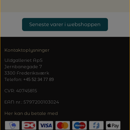
20%
TRYKLÅSE
Seneste varer i webshoppen
Kontaktoplysninger
Uldgalleriet ApS
Jernbanegade 7
3300 Frederiksværk
Telefon:
+45 52 34 77 89
CVR: 40745815
EAN nr.: 5797200103024
Her kan du betale med