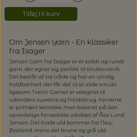
LENE HOLME SAMSØE - LEKNIT
Tilføj til kurv
MASKESTOPPERE
PASCUALI: NEPAL - SPAR 20%
LANG YARNS
MY FAVOURITE THINGS KNITWEAR
MASKEWIRES
PASCULI: SUAVE - SPAR 20%
MONDIAL
Om Jensen Yarn - En klassiker
ODD ROW
fra Isager
MÅLEBÅND / PINDEMÅLERE
POMP STITCH - BRODERI - SPAR 30-35%
PASCUALI
PÅ ALLE KITS
Jensen Garn fra Isager er et solidt og rundt
OTHER LOOPS
OPSKRIFTHOLDER FRA KNITPRO -
garn, der egner sig perfekt til strukturstrik.
RAUMA GARN
MAGMA
Det består af tre tråde og har en utrolig
SPAR 40% - GLERUPS STØVLER BØRN (STR.
PETITEKNIT
holdbarhed, der får det til at slide smukt
19 - 23)
PERMIN
ligesom Tvinni. Garnet er velegnet til
SAKSE
udendørs sweatre og fritidsbrug. Farverne
RAUMA
PERMIN: SPAR 30% PÅ ALLE
SOMMERGARN
er primært kemiske, men baseret på den
STRIKKE- OG SYNÅLE
JULEBRODERIER
oprindelige farveskala udviklet af Åse Lund
SUSIE HAUMANN
Jensen. Det hvide uld kommer fra New
BALDYRE: UDVALGTE BRODERIER - SPAR
SYTRÅD
Zealand, mens det brune og grå uld