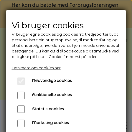
Her kan du betale med Forbrugsforeningen
Vi bruger cookies
Vi bruger egne cookies og cookies fra tredjeparter til at
BEMÆRK: Butikken har ferielukket* fra
personalisere din brugeroplevelse, til markedsføring og
til at undersøge, hvordan vores hjemmeside anvendes af
1/8 - 9/8 - 2026
besøgende. Du kan altid tilbagekalde dit samtykke ved
*Webshoppen er åben og sender hele
at trykke på linket 'Cookies' nederst på siden.
perioden - her kan du også bestille
Læs mere om cookies her
afhentning
Nødvendige cookies
Vi gør opmærksom på, at der kan være lidt
længere leveringstid
Funktionelle cookies
Statistik cookies
Marketing cookies