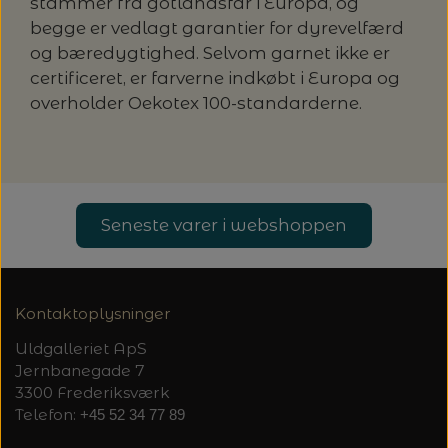
20%
stammer fra gotlandsfår i Europa, og
begge er vedlagt garantier for dyrevelfærd
TRYKLÅSE
og bæredygtighed. Selvom garnet ikke er
certificeret, er farverne indkøbt i Europa og
overholder Oekotex 100-standarderne.
Seneste varer i webshoppen
Kontaktoplysninger
Uldgalleriet ApS
Jernbanegade 7
3300 Frederiksværk
Telefon:
+45 52 34 77 89