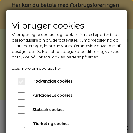
Her kan du betale med Forbrugsforeningen
Vi bruger cookies
Vi bruger egne cookies og cookies fra tredjeparter til at
BEMÆRK: Butikken har ferielukket* fra
personalisere din brugeroplevelse, til markedsføring og
til at undersøge, hvordan vores hjemmeside anvendes af
1/8 - 9/8 - 2026
besøgende. Du kan altid tilbagekalde dit samtykke ved
*Webshoppen er åben og sender hele
at trykke på linket 'Cookies' nederst på siden.
perioden - her kan du også bestille
Læs mere om cookies her
afhentning
Nødvendige cookies
Vi gør opmærksom på, at der kan være lidt
længere leveringstid
Funktionelle cookies
Statistik cookies
Marketing cookies