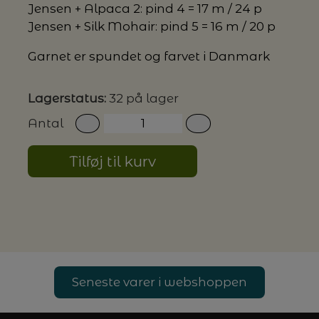
Jensen + Alpaca 2: pind 4 = 17 m / 24 p
Jensen + Silk Mohair: pind 5 = 16 m / 20 p
G MILJØVENLIGE VASKEMIDLER
Garnet er spundet og farvet i Danmark
Lagerstatus:
32 på lager
P
Antal
Tilføj til kurv
Seneste varer i webshoppen