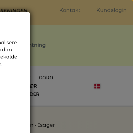
Kontakt
Kundelogin
nalisere
stille afhentning
ordan
gekalde
.
LDGALLERIET
GARN
OG SYTILBEHØR
ÅBNINGSTIDER
HÆKLING
MAGASINER
EBØGER
HÆKLENÅLE
LAINE MAGAZINE
 - UDE OG INDE
ESKO
NG
BØGER OM HÆKLING
- Jensen Yarn - Isager