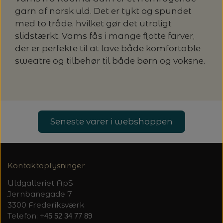
garn af norsk uld. Det er tykt og spundet
LENE HOLME SAMSØE - LEKNIT
MASKESTOPPERE
med to tråde, hvilket gør det utroligt
PASCUALI: NEPAL - SPAR 20%
LANG YARNS
slidstærkt. Vams fås i mange flotte farver,
MY FAVOURITE THINGS KNITWEAR
der er perfekte til at lave både komfortable
MASKEWIRES
PASCULI: SUAVE - SPAR 20%
MONDIAL
sweatre og tilbehør til både børn og voksne.
ODD ROW
MÅLEBÅND / PINDEMÅLERE
POMP STITCH - BRODERI - SPAR 30-35%
PASCUALI
PÅ ALLE KITS
OTHER LOOPS
OPSKRIFTHOLDER FRA KNITPRO -
RAUMA GARN
Seneste varer i webshoppen
MAGMA
SPAR 40% - GLERUPS STØVLER BØRN (STR.
PETITEKNIT
19 - 23)
PERMIN
SAKSE
RAUMA
Kontaktoplysninger
PERMIN: SPAR 30% PÅ ALLE
SOMMERGARN
STRIKKE- OG SYNÅLE
JULEBRODERIER
Uldgalleriet ApS
Jernbanegade 7
SUSIE HAUMANN
3300 Frederiksværk
BALDYRE: UDVALGTE BRODERIER - SPAR
SYTRÅD
Telefon:
+45 52 34 77 89