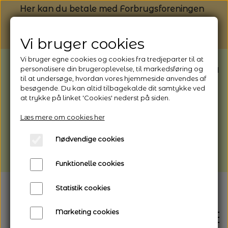
Her kan du betale med Forbrugsforeningen
Vi bruger cookies
Vi bruger egne cookies og cookies fra tredjeparter til at
BEMÆRK: Butikken har ferielukket* fra
personalisere din brugeroplevelse, til markedsføring og
til at undersøge, hvordan vores hjemmeside anvendes af
1/8 - 9/8 - 2026
besøgende. Du kan altid tilbagekalde dit samtykke ved
*Webshoppen er åben og sender hele
at trykke på linket 'Cookies' nederst på siden.
perioden - her kan du også bestille
Læs mere om cookies her
afhentning
Nødvendige cookies
Vi gør opmærksom på, at der kan være lidt
længere leveringstid
Funktionelle cookies
Statistik cookies
Marketing cookies