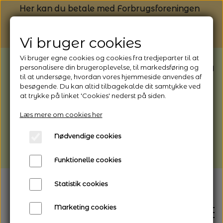
Her kan du betale med Forbrugsforeningen
Vi bruger cookies
Vi bruger egne cookies og cookies fra tredjeparter til at
BEMÆRK: Butikken har ferielukket* fra
personalisere din brugeroplevelse, til markedsføring og
til at undersøge, hvordan vores hjemmeside anvendes af
1/8 - 9/8 - 2026
besøgende. Du kan altid tilbagekalde dit samtykke ved
*Webshoppen er åben og sender hele
at trykke på linket 'Cookies' nederst på siden.
perioden - her kan du også bestille
Læs mere om cookies her
afhentning
Nødvendige cookies
Vi gør opmærksom på, at der kan være lidt
længere leveringstid
Funktionelle cookies
Statistik cookies
Marketing cookies