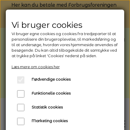
Her kan du betale med Forbrugsforeningen
Vi bruger cookies
Vi bruger egne cookies og cookies fra tredjeparter til at
BEMÆRK: Butikken har ferielukket* fra
personalisere din brugeroplevelse, til markedsføring og
til at undersøge, hvordan vores hjemmeside anvendes af
1/8 - 9/8 - 2026
besøgende. Du kan altid tilbagekalde dit samtykke ved
*Webshoppen er åben og sender hele
at trykke på linket 'Cookies' nederst på siden.
perioden - her kan du også bestille
Læs mere om cookies her
afhentning
Nødvendige cookies
Vi gør opmærksom på, at der kan være lidt
længere leveringstid
Funktionelle cookies
Statistik cookies
Marketing cookies