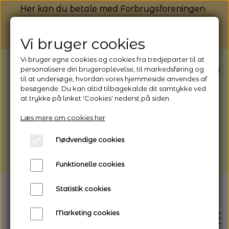
Her kan du betale med Forbrugsforeningen
Vi bruger cookies
Vi bruger egne cookies og cookies fra tredjeparter til at
BEMÆRK: Butikken har ferielukket* fra
personalisere din brugeroplevelse, til markedsføring og
til at undersøge, hvordan vores hjemmeside anvendes af
1/8 - 9/8 - 2026
besøgende. Du kan altid tilbagekalde dit samtykke ved
*Webshoppen er åben og sender hele
at trykke på linket 'Cookies' nederst på siden.
perioden - her kan du også bestille
Læs mere om cookies her
afhentning
Nødvendige cookies
Vi gør opmærksom på, at der kan være lidt
længere leveringstid
Funktionelle cookies
Statistik cookies
Marketing cookies