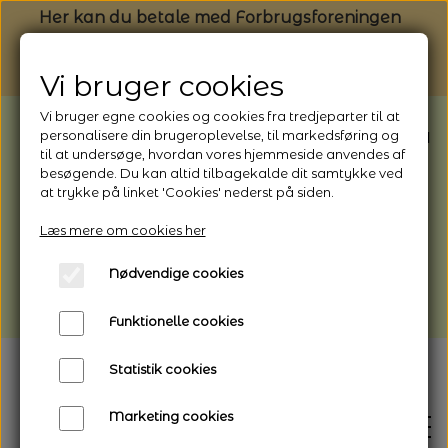
Her kan du betale med Forbrugsforeningen
Vi bruger cookies
Vi bruger egne cookies og cookies fra tredjeparter til at
BEMÆRK: Butikken har ferielukket* fra
personalisere din brugeroplevelse, til markedsføring og
til at undersøge, hvordan vores hjemmeside anvendes af
1/8 - 9/8 - 2026
besøgende. Du kan altid tilbagekalde dit samtykke ved
*Webshoppen er åben og sender hele
at trykke på linket 'Cookies' nederst på siden.
perioden - her kan du også bestille
Læs mere om cookies her
afhentning
Nødvendige cookies
Vi gør opmærksom på, at der kan være lidt
længere leveringstid
Funktionelle cookies
Statistik cookies
Marketing cookies