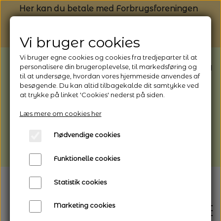
Her kan du betale med Forbrugsforeningen
Vi bruger cookies
Vi bruger egne cookies og cookies fra tredjeparter til at
BEMÆRK: Butikken har ferielukket* fra
personalisere din brugeroplevelse, til markedsføring og
til at undersøge, hvordan vores hjemmeside anvendes af
1/8 - 9/8 - 2026
besøgende. Du kan altid tilbagekalde dit samtykke ved
*Webshoppen er åben og sender hele
at trykke på linket 'Cookies' nederst på siden.
perioden - her kan du også bestille
Læs mere om cookies her
afhentning
Nødvendige cookies
Vi gør opmærksom på, at der kan være lidt
længere leveringstid
Funktionelle cookies
Statistik cookies
Marketing cookies