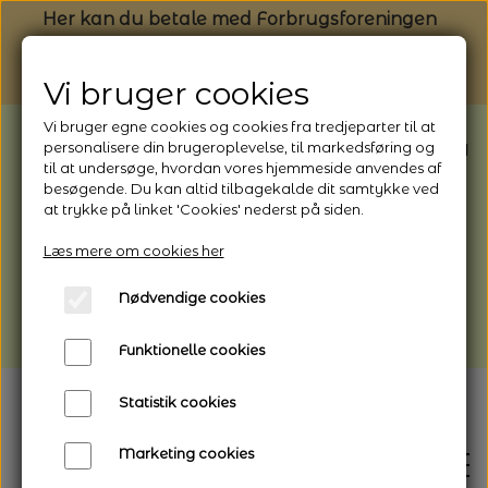
Her kan du betale med Forbrugsforeningen
Vi bruger cookies
Vi bruger egne cookies og cookies fra tredjeparter til at
BEMÆRK: Butikken har ferielukket* fra
personalisere din brugeroplevelse, til markedsføring og
til at undersøge, hvordan vores hjemmeside anvendes af
1/8 - 9/8 - 2026
besøgende. Du kan altid tilbagekalde dit samtykke ved
*Webshoppen er åben og sender hele
at trykke på linket 'Cookies' nederst på siden.
perioden - her kan du også bestille
Læs mere om cookies her
afhentning
Nødvendige cookies
Vi gør opmærksom på, at der kan være lidt
længere leveringstid
Funktionelle cookies
Statistik cookies
Marketing cookies