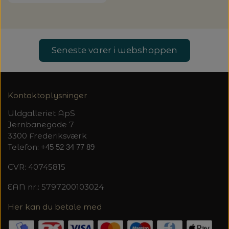
20%
TRYKLÅSE
Seneste varer i webshoppen
Kontaktoplysninger
Uldgalleriet ApS
Jernbanegade 7
3300 Frederiksværk
Telefon:
+45 52 34 77 89
CVR: 40745815
EAN nr.: 5797200103024
Her kan du betale med