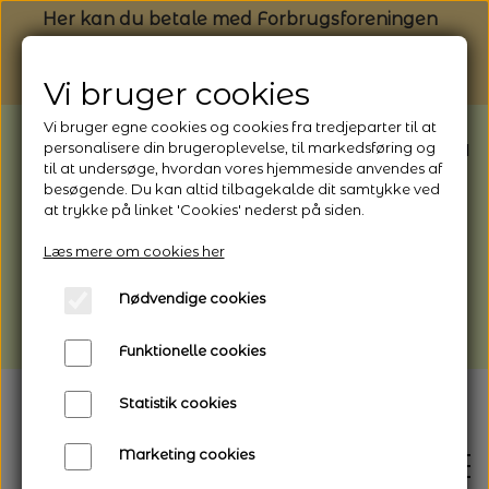
Her kan du betale med Forbrugsforeningen
Vi bruger cookies
Vi bruger egne cookies og cookies fra tredjeparter til at
BEMÆRK: Butikken har ferielukket* fra
personalisere din brugeroplevelse, til markedsføring og
til at undersøge, hvordan vores hjemmeside anvendes af
1/8 - 9/8 - 2026
besøgende. Du kan altid tilbagekalde dit samtykke ved
*Webshoppen er åben og sender hele
at trykke på linket 'Cookies' nederst på siden.
perioden - her kan du også bestille
Læs mere om cookies her
afhentning
Nødvendige cookies
Vi gør opmærksom på, at der kan være lidt
længere leveringstid
Funktionelle cookies
Statistik cookies
Marketing cookies