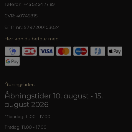
MAGMA
SPAR 40% - GLERUPS STØVLER BØRN (STR.
Telefon:
+45 52 34 77 89
PETITEKNIT
19 - 23)
PERMIN
CVR: 40745815
SAKSE
RAUMA
EAN nr.: 5797200103024
PERMIN: SPAR 30% PÅ ALLE
SOMMERGARN
STRIKKE- OG SYNÅLE
JULEBRODERIER
Her kan du betale med
SUSIE HAUMANN
BALDYRE: UDVALGTE BRODERIER - SPAR
SYTRÅD
20%
TRYKLÅSE
Åbningstider:
Åbningstider 10. august - 15.
august 2026
Mandag: 11.00 - 17.00
Tirsdag: 11.00 - 17.00