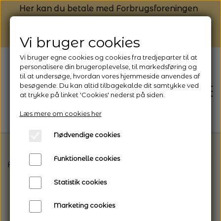
Her kan du betale med Forbrugsforeningen
Vi bruger cookies
Vi bruger egne cookies og cookies fra tredjeparter til at
personalisere din brugeroplevelse, til markedsføring og
til at undersøge, hvordan vores hjemmeside anvendes af
besøgende. Du kan altid tilbagekalde dit samtykke ved
at trykke på linket 'Cookies' nederst på siden.
Læs mere om cookies her
Nødvendige cookies
Funktionelle cookies
Forside
Vælg den rette garntype til dit projekt
L
FORSIDE
Statistik cookies
NYHEDSBREV
Marketing cookies