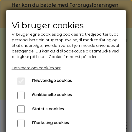
Her kan du betale med Forbrugsforeningen
Vi bruger cookies
Vi bruger egne cookies og cookies fra tredjeparter til at
BEMÆRK: Butikken har ferielukket* fra
personalisere din brugeroplevelse, til markedsføring og
til at undersøge, hvordan vores hjemmeside anvendes af
1/8 - 9/8 - 2026
besøgende. Du kan altid tilbagekalde dit samtykke ved
*Webshoppen er åben og sender hele
at trykke på linket 'Cookies' nederst på siden.
perioden - her kan du også bestille
Læs mere om cookies her
afhentning
Nødvendige cookies
Vi gør opmærksom på, at der kan være lidt
længere leveringstid
Funktionelle cookies
Statistik cookies
Marketing cookies