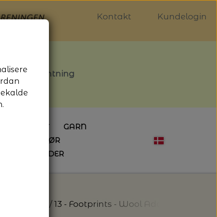
Kontakt
Kundelogin
nalisere
stille afhentning
ordan
gekalde
.
LDGALLERIET
GARN
OG SYTILBEHØR
ÅBNINGSTIDER
HÆKLING
MAGASINER
EBØGER
HÆKLENÅLE
LAINE MAGAZINE
 - UDE OG INDE
ESKO
NG
BØGER OM HÆKLING
 Lang Yarns
13 - Footprints - Wool Addicts - Lang 