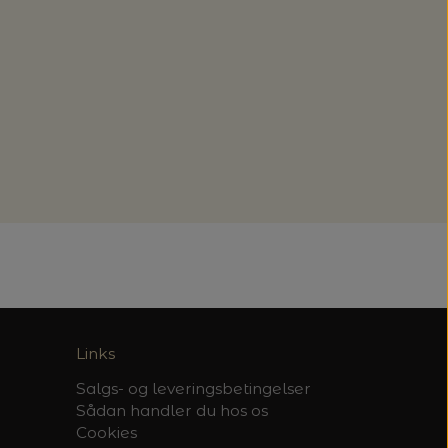
Links
Salgs- og leveringsbetingelser
Sådan handler du hos os
Cookies