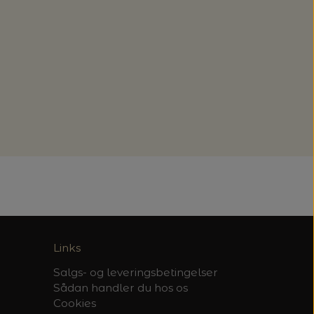
Links
Salgs- og leveringsbetingelser
Sådan handler du hos os
Cookies