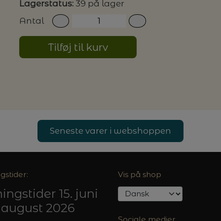
Lagerstatus:
39 på lager
Antal
G MILJØVENLIGE VASKEMIDLER
Tilføj til kurv
P
Seneste varer i webshoppen
gstider:
Vis på shop
ingstider 15. juni
5. august 2026
Sociale medier