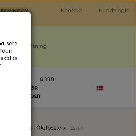
Kontakt
Kundelogin
nalisere
stille afhentning
ordan
gekalde
.
LDGALLERIET
GARN
OG SYTILBEHØR
ÅBNINGSTIDER
HÆKLING
MAGASINER
EBØGER
HÆKLENÅLE
LAINE MAGAZINE
 - UDE OG INDE
ESKO
NG
BØGER OM HÆKLING
ændt Orange - Álafosslopi - Istex