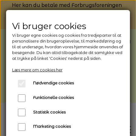
Her kan du betale med Forbrugsforeningen
Vi bruger cookies
Vi bruger egne cookies og cookies fra tredjeparter til at
BEMÆRK: Butikken har ferielukket* fra
personalisere din brugeroplevelse, til markedsføring og
til at undersøge, hvordan vores hjemmeside anvendes af
1/8 - 9/8 - 2026
besøgende. Du kan altid tilbagekalde dit samtykke ved
*Webshoppen er åben og sender hele
at trykke på linket 'Cookies' nederst på siden.
perioden - her kan du også bestille
Læs mere om cookies her
afhentning
Nødvendige cookies
Vi gør opmærksom på, at der kan være lidt
længere leveringstid
Funktionelle cookies
Statistik cookies
Marketing cookies