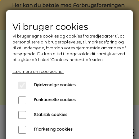
Her kan du betale med Forbrugsforeningen
Vi bruger cookies
Vi bruger egne cookies og cookies fra tredjeparter til at
BEMÆRK: Butikken har ferielukket* fra
personalisere din brugeroplevelse, til markedsføring og
til at undersøge, hvordan vores hjemmeside anvendes af
1/8 - 9/8 - 2026
besøgende. Du kan altid tilbagekalde dit samtykke ved
*Webshoppen er åben og sender hele
at trykke på linket 'Cookies' nederst på siden.
perioden - her kan du også bestille
Læs mere om cookies her
afhentning
Nødvendige cookies
Vi gør opmærksom på, at der kan være lidt
længere leveringstid
Funktionelle cookies
Statistik cookies
Marketing cookies