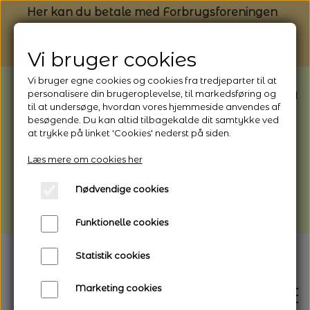
Her kan du betale med Forbrugsforeningen
Vi bruger cookies
Vi bruger egne cookies og cookies fra tredjeparter til at
BEMÆRK: Butikken har ferielukket* fra
personalisere din brugeroplevelse, til markedsføring og
til at undersøge, hvordan vores hjemmeside anvendes af
1/8 - 9/8 - 2026
besøgende. Du kan altid tilbagekalde dit samtykke ved
*Webshoppen er åben og sender hele
at trykke på linket 'Cookies' nederst på siden.
perioden - her kan du også bestille
Læs mere om cookies her
afhentning
Nødvendige cookies
Vi gør opmærksom på, at der kan være lidt
længere leveringstid
Funktionelle cookies
Statistik cookies
Marketing cookies