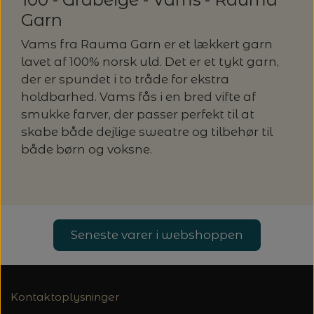
Garn
LENE HOLME SAMSØE - LEKNIT
MASKESTOPPERE
PASCUALI: NEPAL - SPAR 20%
LANG YARNS
Vams fra Rauma Garn er et lækkert garn
lavet af 100% norsk uld. Det er et tykt garn,
MY FAVOURITE THINGS KNITWEAR
MASKEWIRES
PASCULI: SUAVE - SPAR 20%
MONDIAL
der er spundet i to tråde for ekstra
holdbarhed. Vams fås i en bred vifte af
ODD ROW
MÅLEBÅND / PINDEMÅLERE
smukke farver, der passer perfekt til at
POMP STITCH - BRODERI - SPAR 30-35%
PASCUALI
skabe både dejlige sweatre og tilbehør til
PÅ ALLE KITS
OTHER LOOPS
både børn og voksne.
OPSKRIFTHOLDER FRA KNITPRO -
RAUMA GARN
MAGMA
SPAR 40% - GLERUPS STØVLER BØRN (STR.
PETITEKNIT
19 - 23)
PERMIN
SAKSE
RAUMA
Seneste varer i webshoppen
PERMIN: SPAR 30% PÅ ALLE
SOMMERGARN
STRIKKE- OG SYNÅLE
JULEBRODERIER
SUSIE HAUMANN
BALDYRE: UDVALGTE BRODERIER - SPAR
SYTRÅD
Kontaktoplysninger