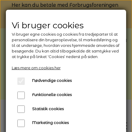
Her kan du betale med Forbrugsforeningen
Vi bruger cookies
Vi bruger egne cookies og cookies fra tredjeparter til at
BEMÆRK: Butikken har ferielukket* fra
personalisere din brugeroplevelse, til markedsføring og
til at undersøge, hvordan vores hjemmeside anvendes af
1/8 - 9/8 - 2026
besøgende. Du kan altid tilbagekalde dit samtykke ved
*Webshoppen er åben og sender hele
at trykke på linket 'Cookies' nederst på siden.
perioden - her kan du også bestille
Læs mere om cookies her
afhentning
Nødvendige cookies
Vi gør opmærksom på, at der kan være lidt
længere leveringstid
Funktionelle cookies
Statistik cookies
Marketing cookies