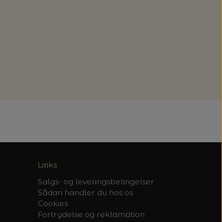
Links
Salgs- og leveringsbetingelser
Sådan handler du hos os
Cookies
Fortrydelse og reklamation