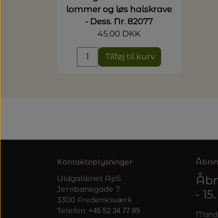
lommer og løs halskrave
- Dess. Nr. 82077
45,00 DKK
Tilføj til kurv
Kontaktoplysninger
Åbnin
Åbn
Uldgalleriet ApS
Jernbanegade 7
- 1
3300 Frederiksværk
Telefon:
+45 52 34 77 89
Mandag