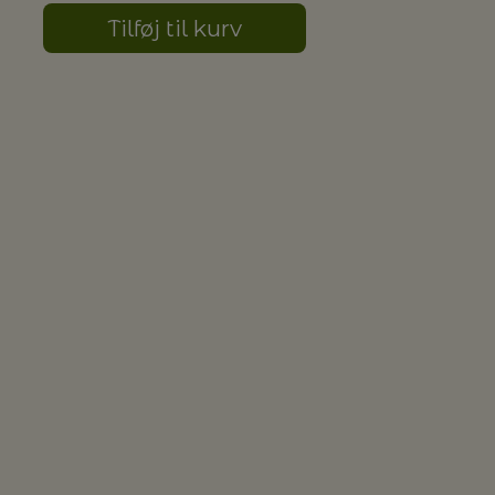
Tilføj til kurv
G MILJØVENLIGE VASKEMIDLER
P