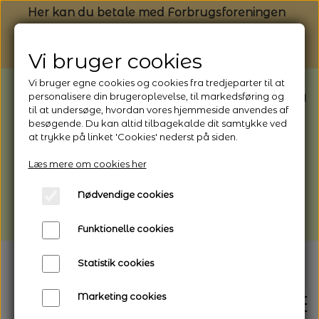
Her kan du betale med Forbrugsforeningen
Vi bruger cookies
Vi bruger egne cookies og cookies fra tredjeparter til at
BEMÆRK: Butikken har ferielukket* fra
personalisere din brugeroplevelse, til markedsføring og
til at undersøge, hvordan vores hjemmeside anvendes af
1/8 - 9/8 - 2026
besøgende. Du kan altid tilbagekalde dit samtykke ved
*Webshoppen er åben og sender hele
at trykke på linket 'Cookies' nederst på siden.
perioden - her kan du også bestille
Læs mere om cookies her
afhentning
Nødvendige cookies
Vi gør opmærksom på, at der kan være lidt
længere leveringstid
Funktionelle cookies
Statistik cookies
Marketing cookies