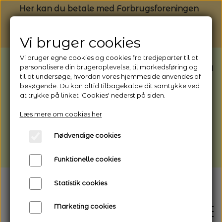
Her kan du betale med Forbrugsforeningen
Vi bruger cookies
Vi bruger egne cookies og cookies fra tredjeparter til at
BEMÆRK: Butikken har ferielukket* fra
personalisere din brugeroplevelse, til markedsføring og
til at undersøge, hvordan vores hjemmeside anvendes af
1/8 - 9/8 - 2026
besøgende. Du kan altid tilbagekalde dit samtykke ved
*Webshoppen er åben og sender hele
at trykke på linket 'Cookies' nederst på siden.
perioden - her kan du også bestille
Læs mere om cookies her
afhentning
Nødvendige cookies
Vi gør opmærksom på, at der kan være lidt
længere leveringstid
Funktionelle cookies
Statistik cookies
Marketing cookies