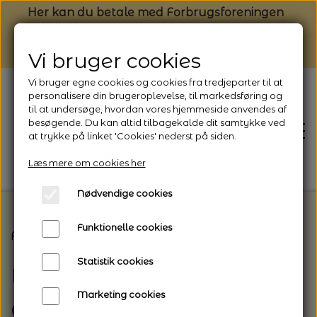
Her kan du betale med Forbrugsforeningen
Vi bruger cookies
Vi bruger egne cookies og cookies fra tredjeparter til at
personalisere din brugeroplevelse, til markedsføring og
til at undersøge, hvordan vores hjemmeside anvendes af
besøgende. Du kan altid tilbagekalde dit samtykke ved
at trykke på linket 'Cookies' nederst på siden.
Læs mere om cookies her
Nødvendige cookies
Funktionelle cookies
Forside
Strikkeopskrifter og strikkekits til dit næs
FORSIDE
Statistik cookies
Uldgalleriet - Egne
NYHEDSBREV
Marketing cookies
opskrifter