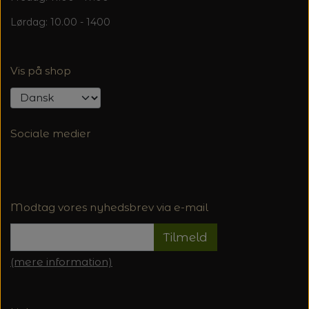
MAGMA
SPAR 40% - GLERUPS STØVLER BØRN (STR.
PETITEKNIT
Lørdag: 10.00 - 1400
19 - 23)
PERMIN
SAKSE
RAUMA
PERMIN: SPAR 30% PÅ ALLE
Vis på shop
SOMMERGARN
STRIKKE- OG SYNÅLE
JULEBRODERIER
SUSIE HAUMANN
BALDYRE: UDVALGTE BRODERIER - SPAR
SYTRÅD
Sociale medier
20%
TRYKLÅSE
Modtag vores nyhedsbrev via e-mail
Tilmeld
(mere information)