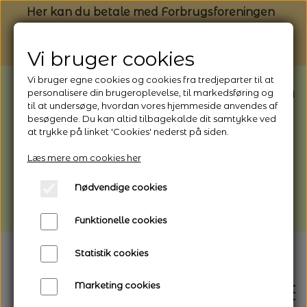
Her kan du betale med Forbrugsforeningen
Vi bruger cookies
Vi bruger egne cookies og cookies fra tredjeparter til at
BEMÆRK: Butikken har ferielukket* fra
personalisere din brugeroplevelse, til markedsføring og
til at undersøge, hvordan vores hjemmeside anvendes af
1/8 - 9/8 - 2026
besøgende. Du kan altid tilbagekalde dit samtykke ved
*Webshoppen er åben og sender hele
at trykke på linket 'Cookies' nederst på siden.
perioden - her kan du også bestille
Læs mere om cookies her
afhentning
Nødvendige cookies
Vi gør opmærksom på, at der kan være lidt
længere leveringstid
Funktionelle cookies
Statistik cookies
Marketing cookies