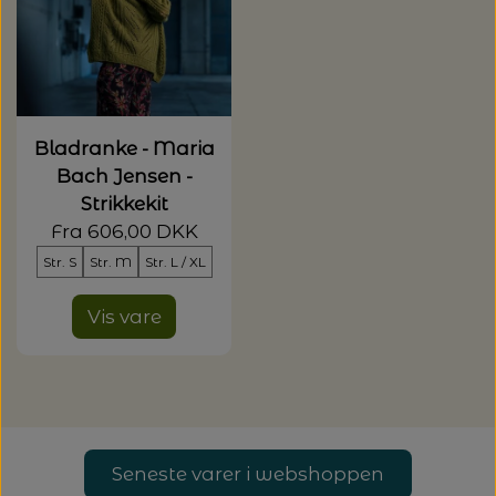
20%
TRYKLÅSE
Bladranke - Maria
Bach Jensen -
Strikkekit
Fra 606,00 DKK
Str. S
Str. M
Str. L / XL
Vis vare
Seneste varer i webshoppen