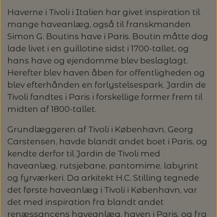
GARN
Haverne i Tivoli i Italien har givet inspiration til
mange haveanlæg, også til franskmanden
KNITTING FOR OLIVE: HEAVY MERINO -
ALLE GARNMÆRKER
Simon G. Boutins have i Paris. Boutin måtte dog
OPSKRIFTER / STRIKKEKITS /
SPAR 20%
lade livet i en guillotine sidst i 1700-tallet, og
BØGER
CAMAROSE
hans have og ejendomme blev beslaglagt.
LANG YARNS: LIZA - SPAR 30%
Herefter blev haven åben for offentligheden og
STRIKKEOPSKRIFTER & STRIKKEKITS
blev efterhånden en forlystelsespark. Jardin de
STRIKKETILBEHØR
DESIGN CLUB
Tivoli fandtes i Paris i forskellige former frem til
LANG YARNS: CASHMERE PREMIUM -
ANNETTE DANIELSEN
KATEGORI
midten af 1800-tallet.
SPAR 20%
STRIKKEPINDE
DONEGAL - TWEED GARN
BRODERI OG SYTILBEHØR
Grundlæggeren af Tivoli i København, Georg
BABY OG BØRN
ANNE VENTZEL
BØGER
TILBUD - SPAR 30% PÅ ALT MUUD LIVING
LANTERN MOON - STRIKKEPINDE
HÆKLING
Carstensen, havde blandt andet boet i Paris, og
BRODERIGARN
FILCOLANA
RE:DESIGNED, HJEMMESKO
kendte derfor til Jardin de Tivoli med
haveanlæg, rutsjebane, pantomime, labyrint
BLUSER/SWEATRE
STRIKKEBØGER
MAGASINER
AEGYOKNIT
RAUMA GARN: FIVEL - SPAR 20%
M.M.
ADDI - RUNDPINDE
HÆKLENÅLE
KNAPPER
BALDYRE - BRODERI
GARNA - GARN
og fyrværkeri. Da arkitekt H.C. Stilling tegnede
det første haveanlæg i Tivoli i København, var
RE:DESIGNED - PROJEKTTASKER I LÆDER
CARDIGAN/VESTE/SLIPOVER/JAKKER
LAINE MAGAZINE
CAMAROSE
HÆKLING
KATIA CONCEPT - SPAR 20% PÅ ALLE
BOMULDSKNAPPER - ISAGER
KNITPRO - RUNDPINDE
BØGER OM HÆKLING
SPIL
GAVEKORT
det med inspiration fra blandt andet
FRU ZIPPE - BRODERI
GEPARD GARN
KVALITETER
renæssancens haveanlæg, haven i Paris, og fra